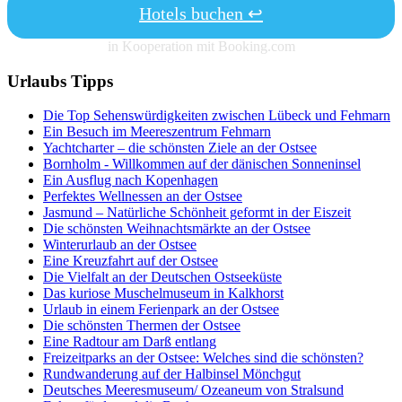
Hotels buchen ↩
in Kooperation mit Booking.com
Urlaubs Tipps
Die Top Sehenswürdigkeiten zwischen Lübeck und Fehmarn
Ein Besuch im Meereszentrum Fehmarn
Yachtcharter – die schönsten Ziele an der Ostsee
Bornholm - Willkommen auf der dänischen Sonneninsel
Ein Ausflug nach Kopenhagen
Perfektes Wellnessen an der Ostsee
Jasmund – Natürliche Schönheit geformt in der Eiszeit
Die schönsten Weihnachtsmärkte an der Ostsee
Winterurlaub an der Ostsee
Eine Kreuzfahrt auf der Ostsee
Die Vielfalt an der Deutschen Ostseeküste
Das kuriose Muschelmuseum in Kalkhorst
Urlaub in einem Ferienpark an der Ostsee
Die schönsten Thermen der Ostsee
Eine Radtour am Darß entlang
Freizeitparks an der Ostsee: Welches sind die schönsten?
Rundwanderung auf der Halbinsel Mönchgut
Deutsches Meeresmuseum/ Ozeaneum von Stralsund