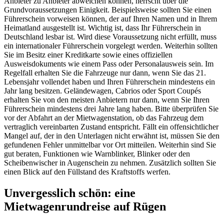
Anbieter zu Anbieter abweichen können, herrscht über die
Grundvoraussetzungen Einigkeit. Beispielsweise sollten Sie einen
Führerschein vorweisen können, der auf Ihren Namen und in Ihrem
Heimatland ausgestellt ist. Wichtig ist, dass Ihr Führerschein in
Deutschland lesbar ist. Wird diese Voraussetzung nicht erfüllt, muss
ein internationaler Führerschein vorgelegt werden. Weiterhin sollten
Sie im Besitz einer Kreditkarte sowie eines offiziellen
Ausweisdokuments wie einem Pass oder Personalausweis sein. Im
Regelfall erhalten Sie die Fahrzeuge nur dann, wenn Sie das 21.
Lebensjahr vollendet haben und Ihren Führerschein mindestens ein
Jahr lang besitzen. Geländewagen, Cabrios oder Sport Coupés
erhalten Sie von den meisten Anbietern nur dann, wenn Sie Ihren
Führerschein mindestens drei Jahre lang haben. Bitte überprüfen Sie
vor der Abfahrt an der Mietwagenstation, ob das Fahrzeug dem
vertraglich vereinbarten Zustand entspricht. Fällt ein offensichtlicher
Mangel auf, der in den Unterlagen nicht erwähnt ist, müssen Sie den
gefundenen Fehler unmittelbar vor Ort mitteilen. Weiterhin sind Sie
gut beraten, Funktionen wie Warnblinker, Blinker oder den
Scheibenwischer in Augenschein zu nehmen. Zusätzlich sollten Sie
einen Blick auf den Füllstand des Kraftstoffs werfen.
Unvergesslich schön: eine
Mietwagenrundreise auf Rügen