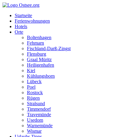
Startseite
Ferienwohnungen
Hotels
Orte
Boltenhagen
Fehmarn
Fischland-Darß-Zingst
Flensburg
Graal Müritz
Heiligenhafen
Kiel
Kühlungsborn
Lübeck
Poel
Rostock
Rügen
Stralsund
Timmendorf
Travemünde
Usedom
Warnemünde
Wismar
Urlaubs Tipps