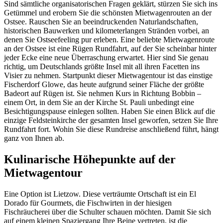
Sind sämtliche organisatorischen Fragen geklärt, stürzen Sie sich ins
Getümmel und erobern Sie die schönsten Mietwagenrouten an der
Ostsee. Rauschen Sie an beeindruckenden Naturlandschaften,
historischen Bauwerken und kilometerlangen Stränden vorbei, an
denen Sie Ostseefeeling pur erleben. Eine beliebte Mietwagenroute
an der Ostsee ist eine Rügen Rundfahrt, auf der Sie scheinbar hinter
jeder Ecke eine neue Überraschung erwartet. Hier sind Sie genau
richtig, um Deutschlands größte Insel mit all ihren Facetten ins
Visier zu nehmen. Startpunkt dieser Mietwagentour ist das einstige
Fischerdorf Glowe, das heute aufgrund seiner Fläche der größte
Badeort auf Rügen ist. Sie nehmen Kurs in Richtung Bobbin –
einem Ort, in dem Sie an der Kirche St. Pauli unbedingt eine
Besichtigungspause einlegen sollten. Haben Sie einen Blick auf die
einzige Feldsteinkirche der gesamten Insel geworfen, setzen Sie Ihre
Rundfahrt fort. Wohin Sie diese Rundreise anschließend führt, hängt
ganz von Ihnen ab.
Kulinarische Höhepunkte auf der
Mietwagentour
Eine Option ist Lietzow. Diese verträumte Ortschaft ist ein El
Dorado für Gourmets, die Fischwirten in der hiesigen
Fischräucherei über die Schulter schauen möchten. Damit Sie sich
auf einem kleinen Spaziergang Ihre Beine vertreten, ist die