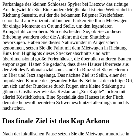
Parkanlage des kleinen Schlosses Spyker bei Lietzow das richtige
Ausflugsziel für Sie. Eine andere Möglichkeit ist eine Weiterfahrt in
Richtung Sassnitz, auf der die bekannten Rügener Kreidefelsen
schon bald am Horizont auftauchen. Parken Sie Ihren Mietwagen
für einige Momente an Ort und Stelle, um den legendären
Königsstuhl zu erobern. Nun entscheiden Sie, ob Sie zu dieser
Erhebung wandern oder die Anfahrt mit dem Shuttlebus
bevorzugen. Haben Sie dieses Naturwunder in Augenschein
genommen, setzen Sie die Fahrt mit dem Mietwagen in Richtung
Binz fort. Highlights dieses Streckenabschnitts sind acht
überdimensional große Ferienhäuser, die über allen anderen Bauten
empor ragen. Hätten Sie gedacht, dass diese Häuser Überreste aus
der Zeit des Nationalsozialismus sind? In Binz sind Sie wiederum
im Hier und Jetzt angelangt. Das nächste Ziel ist Sellin, einer der
populärsten Kurorte des gesamten Eilands. Sellin ist der richtige Ort,
um sich auf der Rundreise durch Rügen eine kleine Stärkung zu
gönnen. Gasthäuser wie das Restaurant „Zur Kajüte“ locken mit
allerlei Köstlichkeiten. Eine Spezialität des Hauses ist der Fisch,
dem die liebevoll bereiteten Schweineschnitzel allerdings in nichts
nachstehen.
Das finale Ziel ist das Kap Arkona
Nach der lukullischen Pause setzen Sie die Mietwagenrundreise in