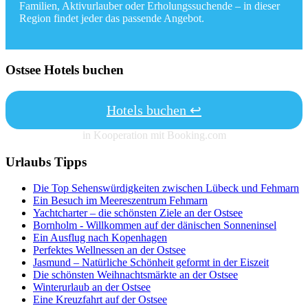
Familien, Aktivurlauber oder Erholungssuchende – in dieser
Region findet jeder das passende Angebot.
Ostsee Hotels buchen
Hotels buchen ↩
in Kooperation mit Booking.com
Urlaubs Tipps
Die Top Sehenswürdigkeiten zwischen Lübeck und Fehmarn
Ein Besuch im Meereszentrum Fehmarn
Yachtcharter – die schönsten Ziele an der Ostsee
Bornholm - Willkommen auf der dänischen Sonneninsel
Ein Ausflug nach Kopenhagen
Perfektes Wellnessen an der Ostsee
Jasmund – Natürliche Schönheit geformt in der Eiszeit
Die schönsten Weihnachtsmärkte an der Ostsee
Winterurlaub an der Ostsee
Eine Kreuzfahrt auf der Ostsee