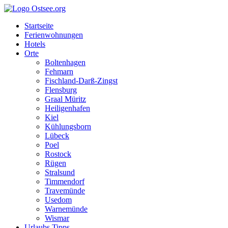
Startseite
Ferienwohnungen
Hotels
Orte
Boltenhagen
Fehmarn
Fischland-Darß-Zingst
Flensburg
Graal Müritz
Heiligenhafen
Kiel
Kühlungsborn
Lübeck
Poel
Rostock
Rügen
Stralsund
Timmendorf
Travemünde
Usedom
Warnemünde
Wismar
Urlaubs Tipps