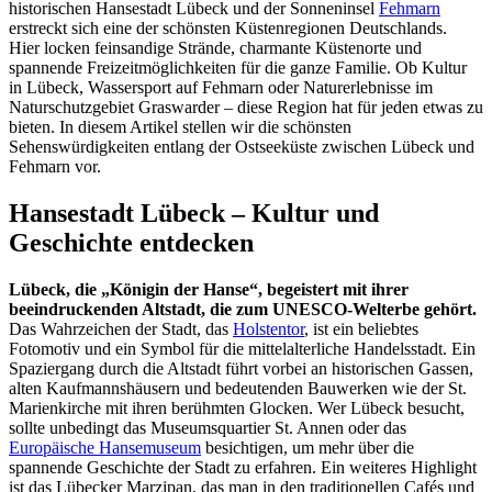
historischen Hansestadt Lübeck und der Sonneninsel
Fehmarn
erstreckt sich eine der schönsten Küstenregionen Deutschlands.
Hier locken feinsandige Strände, charmante Küstenorte und
spannende Freizeitmöglichkeiten für die ganze Familie. Ob Kultur
in Lübeck, Wassersport auf Fehmarn oder Naturerlebnisse im
Naturschutzgebiet Graswarder – diese Region hat für jeden etwas zu
bieten. In diesem Artikel stellen wir die schönsten
Sehenswürdigkeiten entlang der Ostseeküste zwischen Lübeck und
Fehmarn vor.
Hansestadt Lübeck – Kultur und
Geschichte entdecken
Lübeck, die „Königin der Hanse“, begeistert mit ihrer
beeindruckenden Altstadt, die zum UNESCO-Welterbe gehört.
Das Wahrzeichen der Stadt, das
Holstentor
, ist ein beliebtes
Fotomotiv und ein Symbol für die mittelalterliche Handelsstadt. Ein
Spaziergang durch die Altstadt führt vorbei an historischen Gassen,
alten Kaufmannshäusern und bedeutenden Bauwerken wie der St.
Marienkirche mit ihren berühmten Glocken. Wer Lübeck besucht,
sollte unbedingt das Museumsquartier St. Annen oder das
Europäische Hansemuseum
besichtigen, um mehr über die
spannende Geschichte der Stadt zu erfahren. Ein weiteres Highlight
ist das Lübecker Marzipan, das man in den traditionellen Cafés und