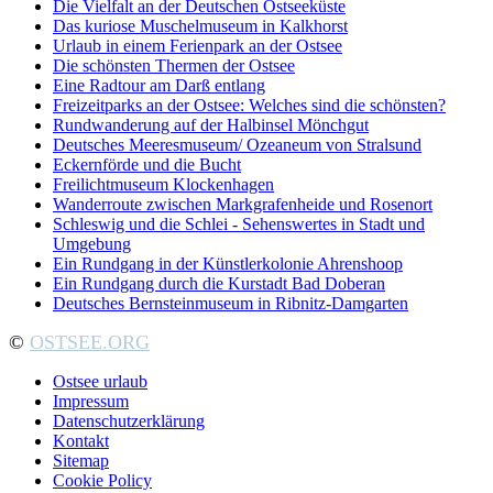
Die Vielfalt an der Deutschen Ostseeküste
Das kuriose Muschelmuseum in Kalkhorst
Urlaub in einem Ferienpark an der Ostsee
Die schönsten Thermen der Ostsee
Eine Radtour am Darß entlang
Freizeitparks an der Ostsee: Welches sind die schönsten?
Rundwanderung auf der Halbinsel Mönchgut
Deutsches Meeresmuseum/ Ozeaneum von Stralsund
Eckernförde und die Bucht
Freilichtmuseum Klockenhagen
Wanderroute zwischen Markgrafenheide und Rosenort
Schleswig und die Schlei - Sehenswertes in Stadt und
Umgebung
Ein Rundgang in der Künstlerkolonie Ahrenshoop
Ein Rundgang durch die Kurstadt Bad Doberan
Deutsches Bernsteinmuseum in Ribnitz-Damgarten
©
OSTSEE.ORG
Ostsee urlaub
Impressum
Datenschutzerklärung
Kontakt
Sitemap
Cookie Policy