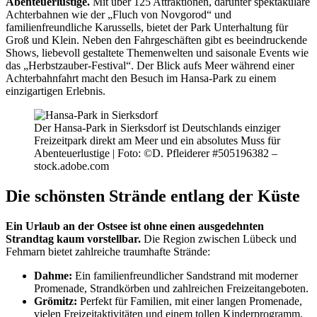
Abenteuerlustige.
Mit über 125 Attraktionen, darunter spektakuläre
Achterbahnen wie der „Fluch von Novgorod“ und
familienfreundliche Karussells, bietet der Park Unterhaltung für
Groß und Klein. Neben den Fahrgeschäften gibt es beeindruckende
Shows, liebevoll gestaltete Themenwelten und saisonale Events wie
das „Herbstzauber-Festival“. Der Blick aufs Meer während einer
Achterbahnfahrt macht den Besuch im Hansa-Park zu einem
einzigartigen Erlebnis.
Der Hansa-Park in Sierksdorf ist Deutschlands einziger
Freizeitpark direkt am Meer und ein absolutes Muss für
Abenteuerlustige | Foto: ©D. Pfleiderer #505196382 –
stock.adobe.com
Die schönsten Strände entlang der Küste
Ein Urlaub an der Ostsee ist ohne einen ausgedehnten
Strandtag kaum vorstellbar.
Die Region zwischen Lübeck und
Fehmarn bietet zahlreiche traumhafte Strände:
Dahme:
Ein familienfreundlicher Sandstrand mit moderner
Promenade, Strandkörben und zahlreichen Freizeitangeboten.
Grömitz:
Perfekt für Familien, mit einer langen Promenade,
vielen Freizeitaktivitäten und einem tollen Kinderprogramm.