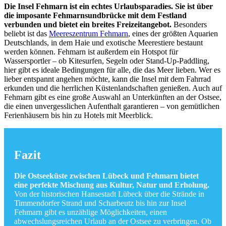
Die Insel Fehmarn ist ein echtes Urlaubsparadies. Sie ist über
die imposante Fehmarnsundbrücke mit dem Festland
verbunden und bietet ein breites Freizeitangebot.
Besonders
beliebt ist das
Meereszentrum Fehmarn
, eines der größten Aquarien
Deutschlands, in dem Haie und exotische Meerestiere bestaunt
werden können. Fehmarn ist außerdem ein Hotspot für
Wassersportler – ob Kitesurfen, Segeln oder Stand-Up-Paddling,
hier gibt es ideale Bedingungen für alle, die das Meer lieben. Wer es
lieber entspannt angehen möchte, kann die Insel mit dem Fahrrad
erkunden und die herrlichen Küstenlandschaften genießen. Auch auf
Fehmarn gibt es eine große Auswahl an Unterkünften an der Ostsee,
die einen unvergesslichen Aufenthalt garantieren – von gemütlichen
Ferienhäusern bis hin zu Hotels mit Meerblick.
Fazit
Die Ostseeküste zwischen Lübeck und Fehmarn bietet
eine perfekte Mischung aus Kultur, Natur und Erholung.
Von der historischen Hansestadt Lübeck über die Strände in
Timmendorfer Strand und Scharbeutz bis hin zur Insel
Fehmarn gibt es unzählige Möglichkeiten, einen
abwechslungsreichen Urlaub an der Ostsee zu verbringen. Ob