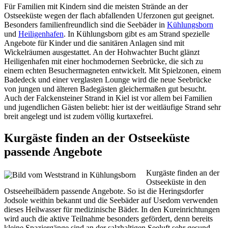
Für Familien mit Kindern sind die meisten Strände an der
Ostseeküste wegen der flach abfallenden Uferzonen gut geeignet.
Besonders familienfreundlich sind die Seebäder in
Kühlungsborn
und
Heiligenhafen
. In Kühlungsborn gibt es am Strand spezielle
Angebote für Kinder und die sanitären Anlagen sind mit
Wickelräumen ausgestattet. An der Hohwachter Bucht glänzt
Heiligenhafen mit einer hochmodernen Seebrücke, die sich zu
einem echten Besuchermagneten entwickelt. Mit Spielzonen, einem
Badedeck und einer verglasten Lounge wird die neue Seebrücke
von jungen und älteren Badegästen gleichermaßen gut besucht.
Auch der Falckensteiner Strand in Kiel ist vor allem bei Familien
und jugendlichen Gästen beliebt: hier ist der weitläufige Strand sehr
breit angelegt und ist zudem völlig kurtaxefrei.
Kurgäste finden an der Ostseeküste
passende Angebote
Kurgäste finden an der
Ostseeküste in den
Ostseeheilbädern passende Angebote. So ist die Heringsdorfer
Jodsole weithin bekannt und die Seebäder auf Usedom verwenden
dieses Heilwasser für medizinische Bäder. In den Kureinrichtungen
wird auch die aktive Teilnahme besonders gefördert, denn bereits
kleine Spaziergänge sind an der salzhaltigen Seeluft sehr gesund.