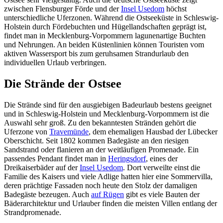
zwischen Flensburger Förde und der
Insel Usedom
höchst
unterschiedliche Uferzonen. Während die Ostseeküste in Schleswig-
Holstein durch Fördebuchten und Hügellandschaften geprägt ist,
findet man in Mecklenburg-Vorpommern lagunenartige Buchten
und Nehrungen. An beiden Küstenlinien können Touristen vom
aktiven Wassersport bis zum geruhsamen Strandurlaub den
individuellen Urlaub verbringen.
Die Strände der Ostsee
Die Strände sind für den ausgiebigen Badeurlaub bestens geeignet
und in Schleswig-Holstein und Mecklenburg-Vorpommern ist die
Auswahl sehr groß. Zu den bekanntesten Stränden gehört die
Uferzone von
Travemünde
, dem ehemaligen Hausbad der Lübecker
Oberschicht. Seit 1802 kommen Badegäste an den riesigen
Sandstrand oder flanieren an der weitläufigen Promenade. Ein
passendes Pendant findet man in
Heringsdorf
, eines der
Dreikaiserbäder auf der
Insel Usedom
. Dort verweilte einst die
Familie des Kaisers und viele Adlige hatten hier eine Sommervilla,
deren prächtige Fassaden noch heute den Stolz der damaligen
Badegäste bezeugen. Auch
auf Rügen
gibt es viele Bauten der
Bäderarchitektur und Urlauber finden die meisten Villen entlang der
Strandpromenade.