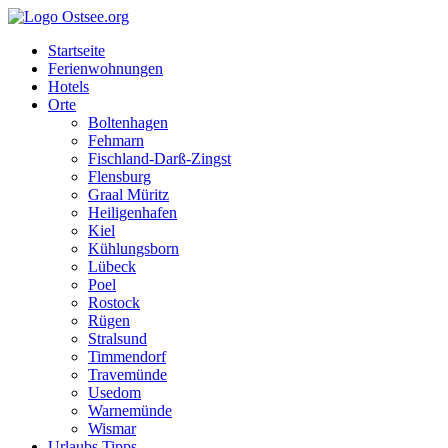
Startseite
Ferienwohnungen
Hotels
Orte
Boltenhagen
Fehmarn
Fischland-Darß-Zingst
Flensburg
Graal Müritz
Heiligenhafen
Kiel
Kühlungsborn
Lübeck
Poel
Rostock
Rügen
Stralsund
Timmendorf
Travemünde
Usedom
Warnemünde
Wismar
Urlaubs Tipps