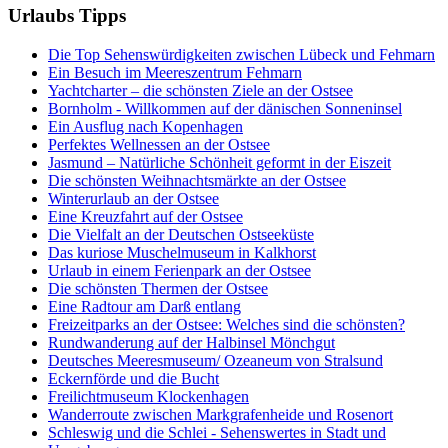
Urlaubs Tipps
Die Top Sehenswürdigkeiten zwischen Lübeck und Fehmarn
Ein Besuch im Meereszentrum Fehmarn
Yachtcharter – die schönsten Ziele an der Ostsee
Bornholm - Willkommen auf der dänischen Sonneninsel
Ein Ausflug nach Kopenhagen
Perfektes Wellnessen an der Ostsee
Jasmund – Natürliche Schönheit geformt in der Eiszeit
Die schönsten Weihnachtsmärkte an der Ostsee
Winterurlaub an der Ostsee
Eine Kreuzfahrt auf der Ostsee
Die Vielfalt an der Deutschen Ostseeküste
Das kuriose Muschelmuseum in Kalkhorst
Urlaub in einem Ferienpark an der Ostsee
Die schönsten Thermen der Ostsee
Eine Radtour am Darß entlang
Freizeitparks an der Ostsee: Welches sind die schönsten?
Rundwanderung auf der Halbinsel Mönchgut
Deutsches Meeresmuseum/ Ozeaneum von Stralsund
Eckernförde und die Bucht
Freilichtmuseum Klockenhagen
Wanderroute zwischen Markgrafenheide und Rosenort
Schleswig und die Schlei - Sehenswertes in Stadt und