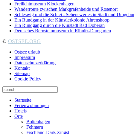
Freilichtmuseum Klockenhagen
Wanderroute zwischen Markgrafenheide und Rosenort
Schleswig und die Schlei - Sehenswertes in Stadt und Umgebu
Ein Rundgang in der Künstlerkolonie Ahrenshoop
Ein Rundgang durch die Kurstadt Bad Doberan
Deutsches Bernsteinmuseum in Ribnitz-Damgarten
©
OSTSEE.ORG
Ostsee urlaub
Impressum
Datenschutzerklärung
Kontakt
Sitemap
Cookie Policy
Startseite
Ferienwohnungen
Hotels
Orte
Boltenhagen
Fehmarn
Fischland-Darß-Zingst