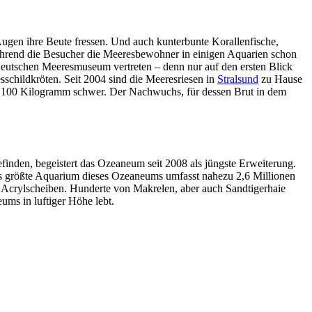
ugen ihre Beute fressen. Und auch kunterbunte Korallenfische,
ährend die Besucher die Meeresbewohner in einigen Aquarien schon
Deutschen Meeresmuseum vertreten – denn nur auf den ersten Blick
sschildkröten. Seit 2004 sind die Meeresriesen in
Stralsund
zu Hause
twa 100 Kilogramm schwer. Der Nachwuchs, für dessen Brut in dem
inden, begeistert das Ozeaneum seit 2008 als jüngste Erweiterung.
as größte Aquarium dieses Ozeaneums umfasst nahezu 2,6 Millionen
 Acrylscheiben. Hunderte von Makrelen, aber auch Sandtigerhaie
ms in luftiger Höhe lebt.
..