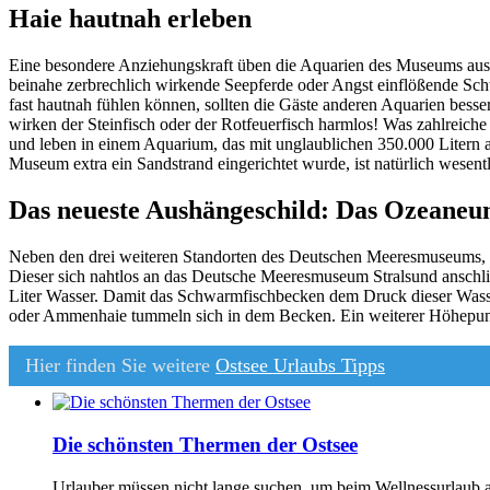
Haie hautnah erleben
Eine besondere Anziehungskraft üben die Aquarien des Museums aus. 
beinahe zerbrechlich wirkende Seepferde oder Angst einflößende Sc
fast hautnah fühlen können, sollten die Gäste anderen Aquarien bes
wirken der Steinfisch oder der Rotfeuerfisch harmlos! Was zahlreiche
und leben in einem Aquarium, das mit unglaublichen 350.000 Litern a
Museum extra ein Sandstrand eingerichtet wurde, ist natürlich wesentli
Das neueste Aushängeschild: Das Ozeane
Neben den drei weiteren Standorten des Deutschen Meeresmuseums, di
Dieser sich nahtlos an das Deutsche Meeresmuseum Stralsund anschl
Liter Wasser. Damit das Schwarmfischbecken dem Druck dieser Wasser
oder Ammenhaie tummeln sich in dem Becken. Ein weiterer Höhepunkt
Hier finden Sie weitere
Ostsee Urlaubs Tipps
Die schönsten Thermen der Ostsee
Urlauber müssen nicht lange suchen, um beim Wellnessurlaub a