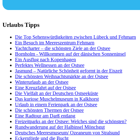
Urlaubs Tipps
Die Top Sehenswürdigkeiten zwischen Lübeck und Fehmarn
Ein Besuch im Meereszentrum Fehmarn
Yachtcharter – die schönsten Ziele an der Ostsee
Bornholm - Willkommen auf der dänischen Sonneninsel
Ein Ausflug nach Kopenhagen
Perfektes Wellnessen an der Ostsee
Jasmund – Natürliche Schönheit geformt in der Eiszeit
Die schönsten Weihnachtsmärkte an der Ostsee
Winterurlaub an der Ostsee
Eine Kreuzfahrt auf der Ostsee
Die Vielfalt an der Deutschen Ostseeküste
Das kuriose Muschelmuseum in Kalkhorst
Urlaub in einem Ferienpark an der Ostsee
Die schönsten Thermen der Ostsee
Eine Radtour am Darß entlang
Freizeitparks an der Ostsee: Welches sind die schönsten?
Rundwanderung auf der Halbinsel Mönchgut
Deutsches Meeresmuseum/ Ozeaneum von Stralsund
Eckernförde und die Bucht