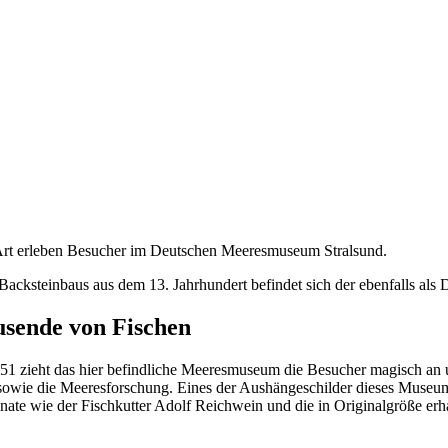
 Ozeaneum von Stralsund
Art erleben Besucher im Deutschen Meeresmuseum Stralsund.
acksteinbaus aus dem 13. Jahrhundert befindet sich der ebenfalls a
usende von Fischen
1951 zieht das hier befindliche Meeresmuseum die Besucher magisch an 
wie die Meeresforschung. Eines der Aushängeschilder dieses Museums 
te wie der Fischkutter Adolf Reichwein und die in Originalgröße er