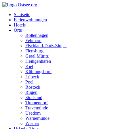
Startseite
Ferienwohnungen
Hotels
Orte
Boltenhagen
Fehmarn
Fischland-Darß-Zingst
Flensburg
Graal Müritz
Heiligenhafen
Kiel
Kühlungsborn
Lübeck
Poel
Rostock
Rügen
Stralsund
Timmendorf
Travemünde
Usedom
Warnemünde
Wismar
Urlaubs Tipps