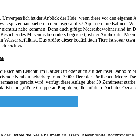
Unvergesslich ist der Anblick der Haie, wenn diese vor den eigenen A
hwarzspitzenhaie ziehen in den insgesamt 37 Aquarien ihre Bahnen. W
ser nicht zu nahe kommen. Denn auch giftige Meeresbewohner sind im 
 Besucher des Museums besonders begeistert, ist der Anblick der Meere
n Wasser gefüllt ist. Das größte dieser bedächtigen Tiere ist sogar e
ch leichter.
um
e sich am Leuchtturm Darßer Ort oder auch auf der Insel Dänholm bef
ießende Neubau beherbergt rund 7.000 Tiere der nördlichen Meere. D
massen gerecht wird, verfügt diese Anlage über 30 Zentimeter starke
 ist eine größere Gruppe an Pinguinen, die auf dem Dach des Ozeaneu
n der Ostsee die Seele baumeln zu lassen. Riesengroße, hochmoderne .