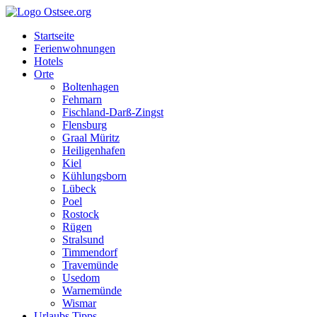
Startseite
Ferienwohnungen
Hotels
Orte
Boltenhagen
Fehmarn
Fischland-Darß-Zingst
Flensburg
Graal Müritz
Heiligenhafen
Kiel
Kühlungsborn
Lübeck
Poel
Rostock
Rügen
Stralsund
Timmendorf
Travemünde
Usedom
Warnemünde
Wismar
Urlaubs Tipps