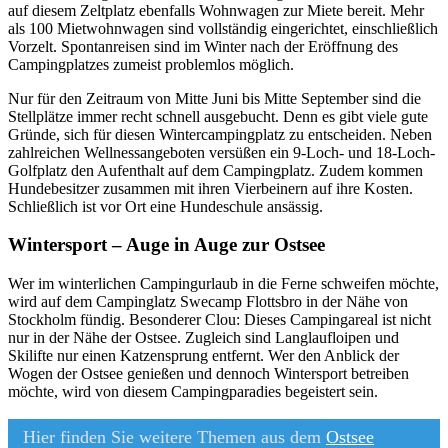
auf diesem Zeltplatz ebenfalls Wohnwagen zur Miete bereit. Mehr
als 100 Mietwohnwagen sind vollständig eingerichtet, einschließlich
Vorzelt. Spontanreisen sind im Winter nach der Eröffnung des
Campingplatzes zumeist problemlos möglich.
Nur für den Zeitraum von Mitte Juni bis Mitte September sind die
Stellplätze immer recht schnell ausgebucht. Denn es gibt viele gute
Gründe, sich für diesen Wintercampingplatz zu entscheiden. Neben
zahlreichen Wellnessangeboten versüßen ein 9-Loch- und 18-Loch-
Golfplatz den Aufenthalt auf dem Campingplatz. Zudem kommen
Hundebesitzer zusammen mit ihren Vierbeinern auf ihre Kosten.
Schließlich ist vor Ort eine Hundeschule ansässig.
Wintersport – Auge in Auge zur Ostsee
Wer im winterlichen Campingurlaub in die Ferne schweifen möchte,
wird auf dem Campinglatz Swecamp Flottsbro in der Nähe von
Stockholm fündig. Besonderer Clou: Dieses Campingareal ist nicht
nur in der Nähe der Ostsee. Zugleich sind Langlaufloipen und
Skilifte nur einen Katzensprung entfernt. Wer den Anblick der
Wogen der Ostsee genießen und dennoch Wintersport betreiben
möchte, wird von diesem Campingparadies begeistert sein.
Hier finden Sie weitere Themen aus dem
Ostsee