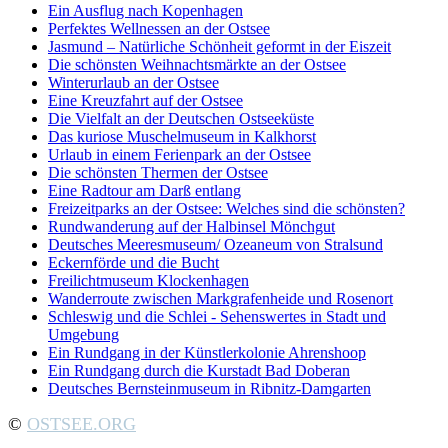
Ein Ausflug nach Kopenhagen
Perfektes Wellnessen an der Ostsee
Jasmund – Natürliche Schönheit geformt in der Eiszeit
Die schönsten Weihnachtsmärkte an der Ostsee
Winterurlaub an der Ostsee
Eine Kreuzfahrt auf der Ostsee
Die Vielfalt an der Deutschen Ostseeküste
Das kuriose Muschelmuseum in Kalkhorst
Urlaub in einem Ferienpark an der Ostsee
Die schönsten Thermen der Ostsee
Eine Radtour am Darß entlang
Freizeitparks an der Ostsee: Welches sind die schönsten?
Rundwanderung auf der Halbinsel Mönchgut
Deutsches Meeresmuseum/ Ozeaneum von Stralsund
Eckernförde und die Bucht
Freilichtmuseum Klockenhagen
Wanderroute zwischen Markgrafenheide und Rosenort
Schleswig und die Schlei - Sehenswertes in Stadt und
Umgebung
Ein Rundgang in der Künstlerkolonie Ahrenshoop
Ein Rundgang durch die Kurstadt Bad Doberan
Deutsches Bernsteinmuseum in Ribnitz-Damgarten
©
OSTSEE.ORG