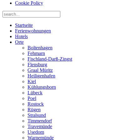
Cookie Policy
Startseite
Ferienwohnungen
Hotels
Orte
Boltenhagen
Fehmarn
Fischland-Darß-Zingst
Flensburg
Graal Müritz
Heiligenhafen
Kiel
Kühlungsborn
Lübeck
Poel
Rostock
Rügen
Stralsund
Timmendorf
Travemünde
Usedom
Warnemünde