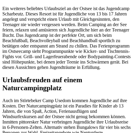
Ein weiteres beliebtes Urlaubsziel an der Ostsee ist das Jugendcamp
Scharbeutz. Dieses Resort ist für Jugendliche von 13 bis 17 Jahren
angelegt und verspricht einen Urlaub mit Gleichgesinnten, den
Teenager nie wieder vergessen werden. Beim Camping an der See
feiern, relaxen und amüsieren sich Jugendliche hier an der Teenager
Bucht. Das Jugendcamp ist der perfekte Ort, um sich beim
Beachfußball, Beachvolleyball und Beachhandball sportlich zu
betätigen oder entspannt am Strand zu chillen. Das Ferienprogramm
im Ostseecamp sieht Programmpunkte wie Kicker- und Tischtennis-
Fights vor. Grill- und Lagerfeuerabende oder Bodypainting-Contests
sind Höhepunkte, bei denen jeder Teenie ins Schwärmen gerät. Bei
diesen Aussichten gehen Jugendträume in Erfüllung.
Urlaubsfreuden auf einem
Naturcampingplatz
Auch im Störtebeker Camp Usedom kommen Jugendliche auf ihre
Kosten. Der Naturcampingplatz ist ein Paradies für Kinder ab 13
Jahren, die von Spaß, Action, Ferienausflügen und
Windsurfexkursen auf der Ostsee nicht genug bekommen können.
Inmitten pittoresker Natur verbringen Jugendliche ihre Urlaubsreise
in 6-Personen-Zelten. Alternativ stehen Bungalows für vier bis sechs
Personen zur Wahl. Freizeitangebote wie Neptunfeste,