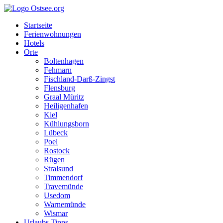
Startseite
Ferienwohnungen
Hotels
Orte
Boltenhagen
Fehmarn
Fischland-Darß-Zingst
Flensburg
Graal Müritz
Heiligenhafen
Kiel
Kühlungsborn
Lübeck
Poel
Rostock
Rügen
Stralsund
Timmendorf
Travemünde
Usedom
Warnemünde
Wismar
Urlaubs Tipps