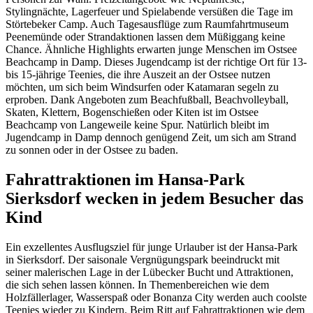
Stylingnächte, Lagerfeuer und Spielabende versüßen die Tage im
Störtebeker Camp. Auch Tagesausflüge zum Raumfahrtmuseum
Peenemünde oder Strandaktionen lassen dem Müßiggang keine
Chance. Ähnliche Highlights erwarten junge Menschen im Ostsee
Beachcamp in Damp. Dieses Jugendcamp ist der richtige Ort für 13-
bis 15-jährige Teenies, die ihre Auszeit an der Ostsee nutzen
möchten, um sich beim Windsurfen oder Katamaran segeln zu
erproben. Dank Angeboten zum Beachfußball, Beachvolleyball,
Skaten, Klettern, Bogenschießen oder Kiten ist im Ostsee
Beachcamp von Langeweile keine Spur. Natürlich bleibt im
Jugendcamp in Damp dennoch genügend Zeit, um sich am Strand
zu sonnen oder in der Ostsee zu baden.
Fahrattraktionen im Hansa-Park
Sierksdorf wecken in jedem Besucher das
Kind
Ein exzellentes Ausflugsziel für junge Urlauber ist der Hansa-Park
in Sierksdorf. Der saisonale Vergnügungspark beeindruckt mit
seiner malerischen Lage in der Lübecker Bucht und Attraktionen,
die sich sehen lassen können. In Themenbereichen wie dem
Holzfällerlager, Wasserspaß oder Bonanza City werden auch coolste
Teenies wieder zu Kindern. Beim Ritt auf Fahrattraktionen wie dem