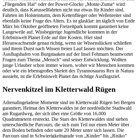
„Fliegenden Hai“ oder der Power-Glocke „Monte-Zuma“ wird
deutlich, dass Karussellfahrten nicht nur etwas für Kinder sind.
Fahrten im Holsteinturm, dem Kettenflieger oder Wellenreiter sind
ebenfalls keine Frage des Alters. Es ist glasklar: im täglich von Ende
März bis Oktober geöffneten Freizeitpark kommt garantiert keine
Langeweile auf. Wissbegierige Jugendliche kommen in der
Erlebniswelt Planet Erde auf ihre Kosten. Hier sind
Heranwachsende genau richtig, wenn sie Wissenslücken schließen
und ihrem Durst nach Wissen freien Lauf lassen möchten. Der
Ausflugshafen von Burgstaaken auf der Insel Fehmarn beantwortet
Fragen zum Thema „Mensch“ und seiner Entwicklung. Wollten
junge Urlauber schon immer wissen, woher wir Menschen kommen
oder wie ein lebensgroßes Skelett des Tyrannosaurus Rex in Natura
aussieht, ist die Erlebniswelt Planet das richtige Ausflugsziel.
Nervenkitzel im Kletterwald Rügen
Adrenalingeladene Momente sind im Kletterwald Rügen bei Bergen
garantiert. Heimat des Kletterwaldes ist der nordöstliche Stadtwald
am Rugardweg, der sich über eine Größe von 16.000
Quadratmetern erstreckt. Die Stars des Kletterwaldes sind sieben
unterschiedliche Parcours, die sich zum Teil nur einen Meter über
dem Boden befinden oder satte 20 Meter unter sich lassen. Die
Parcours sind in Schwierigkeitsgrade von „Kinder“ bis „Risiko“