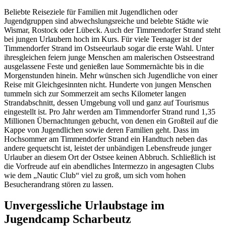
Beliebte Reiseziele für Familien mit Jugendlichen oder
Jugendgruppen sind abwechslungsreiche und belebte Städte wie
Wismar, Rostock oder Lübeck. Auch der Timmendorfer Strand steht
bei jungen Urlaubern hoch im Kurs. Für viele Teenager ist der
Timmendorfer Strand im Ostseeurlaub sogar die erste Wahl. Unter
ihresgleichen feiern junge Menschen am malerischen Ostseestrand
ausgelassene Feste und genießen laue Sommernächte bis in die
Morgenstunden hinein. Mehr wünschen sich Jugendliche von einer
Reise mit Gleichgesinnten nicht. Hunderte von jungen Menschen
tummeln sich zur Sommerzeit am sechs Kilometer langen
Strandabschnitt, dessen Umgebung voll und ganz auf Tourismus
eingestellt ist. Pro Jahr werden am Timmendorfer Strand rund 1,35
Millionen Übernachtungen gebucht, von denen ein Großteil auf die
Kappe von Jugendlichen sowie deren Familien geht. Dass im
Hochsommer am Timmendorfer Strand ein Handtuch neben das
andere gequetscht ist, leistet der unbändigen Lebensfreude junger
Urlauber an diesem Ort der Ostsee keinen Abbruch. Schließlich ist
die Vorfreude auf ein abendliches Intermezzo in angesagten Clubs
wie dem „Nautic Club“ viel zu groß, um sich vom hohen
Besucherandrang stören zu lassen.
Unvergessliche Urlaubstage im
Jugendcamp Scharbeutz