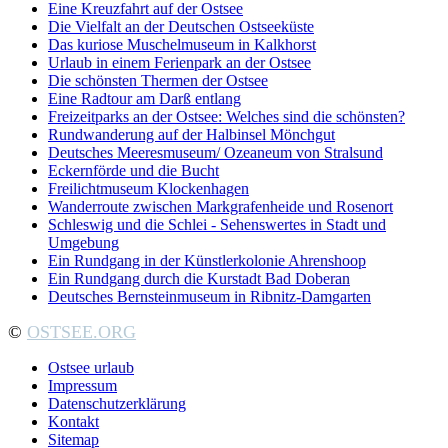
Eine Kreuzfahrt auf der Ostsee
Die Vielfalt an der Deutschen Ostseeküste
Das kuriose Muschelmuseum in Kalkhorst
Urlaub in einem Ferienpark an der Ostsee
Die schönsten Thermen der Ostsee
Eine Radtour am Darß entlang
Freizeitparks an der Ostsee: Welches sind die schönsten?
Rundwanderung auf der Halbinsel Mönchgut
Deutsches Meeresmuseum/ Ozeaneum von Stralsund
Eckernförde und die Bucht
Freilichtmuseum Klockenhagen
Wanderroute zwischen Markgrafenheide und Rosenort
Schleswig und die Schlei - Sehenswertes in Stadt und
Umgebung
Ein Rundgang in der Künstlerkolonie Ahrenshoop
Ein Rundgang durch die Kurstadt Bad Doberan
Deutsches Bernsteinmuseum in Ribnitz-Damgarten
©
OSTSEE.ORG
Ostsee urlaub
Impressum
Datenschutzerklärung
Kontakt
Sitemap