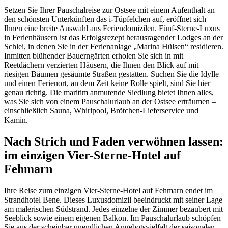
Setzen Sie Ihrer Pauschalreise zur Ostsee mit einem Aufenthalt an
den schönsten Unterkünften das i-Tüpfelchen auf, eröffnet sich
Ihnen eine breite Auswahl aus Feriendomizilen. Fünf-Sterne-Luxus
in Ferienhäusern ist das Erfolgsrezept herausragender Lodges an der
Schlei, in denen Sie in der Ferienanlage „Marina Hülsen“ residieren.
Inmitten blühender Bauerngärten erholen Sie sich in mit
Reetdächern verzierten Häusern, die Ihnen den Blick auf mit
riesigen Bäumen gesäumte Straßen gestatten. Suchen Sie die Idylle
und einen Ferienort, an dem Zeit keine Rolle spielt, sind Sie hier
genau richtig. Die maritim anmutende Siedlung bietet Ihnen alles,
was Sie sich von einem Pauschalurlaub an der Ostsee erträumen –
einschließlich Sauna, Whirlpool, Brötchen-Lieferservice und
Kamin.
Nach Strich und Faden verwöhnen lassen:
im einzigen Vier-Sterne-Hotel auf
Fehmarn
Ihre Reise zum einzigen Vier-Sterne-Hotel auf Fehmarn endet im
Strandhotel Bene. Dieses Luxusdomizil beeindruckt mit seiner Lage
am malerischen Südstrand. Jedes einzelne der Zimmer bezaubert mit
Seeblick sowie einem eigenen Balkon. Im Pauschalurlaub schöpfen
Sie aus der scheinbar unendlichen Angebotsvielfalt der saisonalen