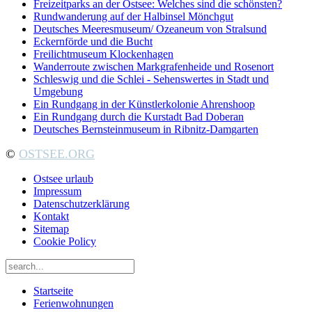
Freizeitparks an der Ostsee: Welches sind die schönsten?
Rundwanderung auf der Halbinsel Mönchgut
Deutsches Meeresmuseum/ Ozeaneum von Stralsund
Eckernförde und die Bucht
Freilichtmuseum Klockenhagen
Wanderroute zwischen Markgrafenheide und Rosenort
Schleswig und die Schlei - Sehenswertes in Stadt und
Umgebung
Ein Rundgang in der Künstlerkolonie Ahrenshoop
Ein Rundgang durch die Kurstadt Bad Doberan
Deutsches Bernsteinmuseum in Ribnitz-Damgarten
©
OSTSEE.ORG
Ostsee urlaub
Impressum
Datenschutzerklärung
Kontakt
Sitemap
Cookie Policy
Startseite
Ferienwohnungen