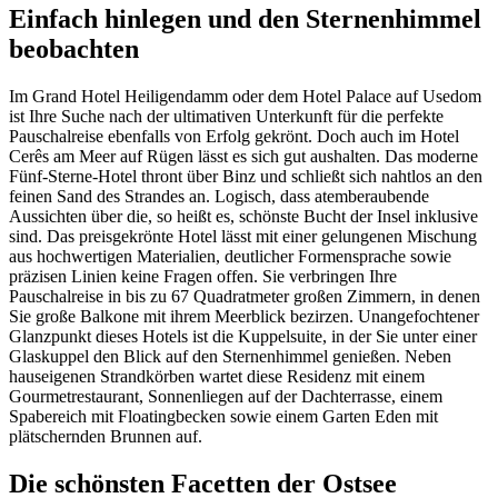
Einfach hinlegen und den Sternenhimmel
beobachten
Im Grand Hotel Heiligendamm oder dem Hotel Palace auf Usedom
ist Ihre Suche nach der ultimativen Unterkunft für die perfekte
Pauschalreise ebenfalls von Erfolg gekrönt. Doch auch im Hotel
Cerês am Meer auf Rügen lässt es sich gut aushalten. Das moderne
Fünf-Sterne-Hotel thront über Binz und schließt sich nahtlos an den
feinen Sand des Strandes an. Logisch, dass atemberaubende
Aussichten über die, so heißt es, schönste Bucht der Insel inklusive
sind. Das preisgekrönte Hotel lässt mit einer gelungenen Mischung
aus hochwertigen Materialien, deutlicher Formensprache sowie
präzisen Linien keine Fragen offen. Sie verbringen Ihre
Pauschalreise in bis zu 67 Quadratmeter großen Zimmern, in denen
Sie große Balkone mit ihrem Meerblick bezirzen. Unangefochtener
Glanzpunkt dieses Hotels ist die Kuppelsuite, in der Sie unter einer
Glaskuppel den Blick auf den Sternenhimmel genießen. Neben
hauseigenen Strandkörben wartet diese Residenz mit einem
Gourmetrestaurant, Sonnenliegen auf der Dachterrasse, einem
Spabereich mit Floatingbecken sowie einem Garten Eden mit
plätschernden Brunnen auf.
Die schönsten Facetten der Ostsee