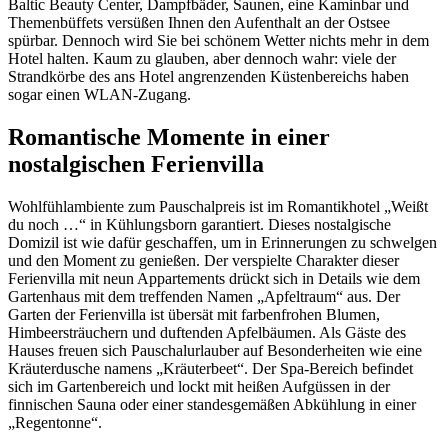
Baltic Beauty Center, Dampfbäder, Saunen, eine Kaminbar und
Themenbüffets versüßen Ihnen den Aufenthalt an der Ostsee
spürbar. Dennoch wird Sie bei schönem Wetter nichts mehr in dem
Hotel halten. Kaum zu glauben, aber dennoch wahr: viele der
Strandkörbe des ans Hotel angrenzenden Küstenbereichs haben
sogar einen WLAN-Zugang.
Romantische Momente in einer
nostalgischen Ferienvilla
Wohlfühlambiente zum Pauschalpreis ist im Romantikhotel „Weißt
du noch …“ in Kühlungsborn garantiert. Dieses nostalgische
Domizil ist wie dafür geschaffen, um in Erinnerungen zu schwelgen
und den Moment zu genießen. Der verspielte Charakter dieser
Ferienvilla mit neun Appartements drückt sich in Details wie dem
Gartenhaus mit dem treffenden Namen „Apfeltraum“ aus. Der
Garten der Ferienvilla ist übersät mit farbenfrohen Blumen,
Himbeersträuchern und duftenden Apfelbäumen. Als Gäste des
Hauses freuen sich Pauschalurlauber auf Besonderheiten wie eine
Kräuterdusche namens „Kräuterbeet“. Der Spa-Bereich befindet
sich im Gartenbereich und lockt mit heißen Aufgüssen in der
finnischen Sauna oder einer standesgemäßen Abkühlung in einer
„Regentonne“.