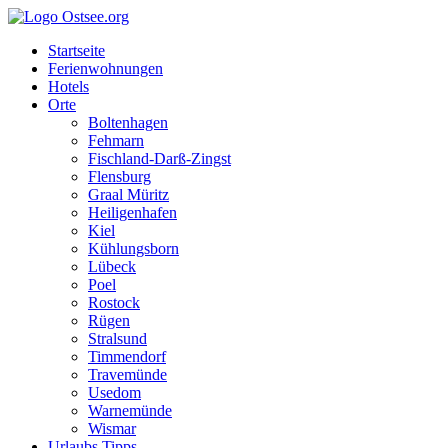
Startseite
Ferienwohnungen
Hotels
Orte
Boltenhagen
Fehmarn
Fischland-Darß-Zingst
Flensburg
Graal Müritz
Heiligenhafen
Kiel
Kühlungsborn
Lübeck
Poel
Rostock
Rügen
Stralsund
Timmendorf
Travemünde
Usedom
Warnemünde
Wismar
Urlaubs Tipps